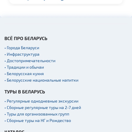
Музеи
Галереи
Памятники природы
Производства
ВСЁ ПРО БЕЛАРУСЬ
Военная история
• Города Беларуси
Мастер-классы
• Инфраструктура
• Достопримечательности
Квесты
• Традиции и обычаи
Новости
• Белорусская кухня
• Белорусские национальные напитки
Спортинг-клубы и тиры
Ратуши
ТУРЫ В БЕЛАРУСЬ
Родовые усадьбы
• Регулярные однодневные экскурсии
• Сборные регулярные туры на 2-7 дней
Садово-парковая
архитектура
• Туры для организованных групп
• Сборные туры на НГ и Рождество
Памятники
Памятники известным
КАТАЛОГ