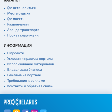
людям
Где остановиться
Кладбище
Места отдыха
Монастыри
Где поесть
Развлечения
Костелы
Аренда транспорта
Культурные центры
Прокат снаряжения
Театры
ИНФОРМАЦИЯ
Концертные залы
О проекте
Начало и окончание
Условия и правила портала
экскурсий: г. Минск
Использование материалов
Спортивные
Владельцам бизнеса
сооружения
Реклама на портале
Требования к рекламе
Веломаршруты
Контакты и обратная связь
Аэропорты
Железнодорожные
вокзалы