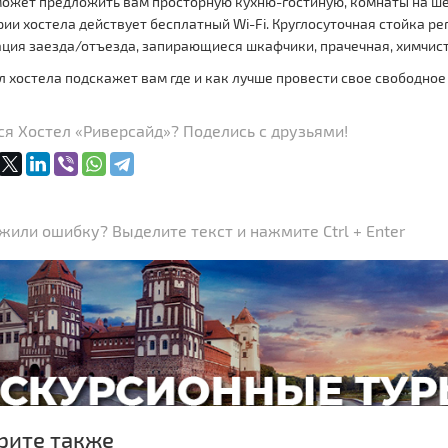
ожет предложить вам просторную кухню-гостиную, комнаты на шес
ии хостела действует бесплатный Wi-Fi. Круглосуточная стойка р
ция заезда/отъезда, запирающиеся шкафчики, прачечная, химчист
 хостела подскажет вам где и как лучше провести свое свободное
я Хостел «Риверсайд»? Поделись с друзьями!
или ошибку? Выделите текст и нажмите Ctrl + Enter
рите также