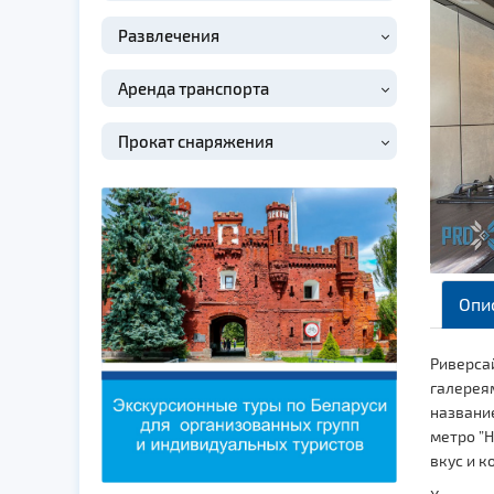
Развлечения
Аренда транспорта
Прокат снаряжения
Опи
Риверсай
галереям
название
метро ”Н
вкус и к