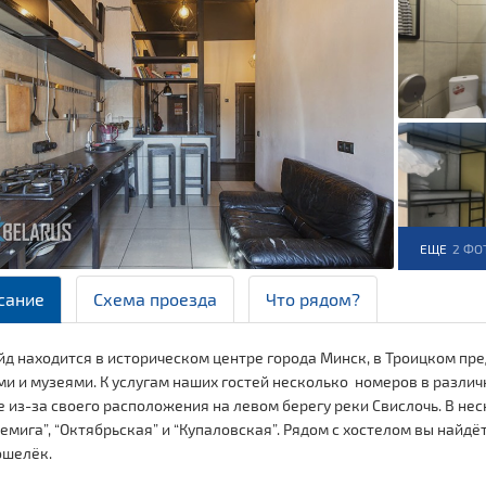
ЕЩЕ
2 ФО
сание
Схема проезда
Что рядом?
д находится в историческом центре города Минск, в Троицком пр
и и музеями. К услугам наших гостей несколько номеров в различ
 из-за своего расположения на левом берегу реки Свислочь. В не
емига”, “Октябрьская” и “Купаловская”. Рядом с хостелом вы найд
ошелёк.