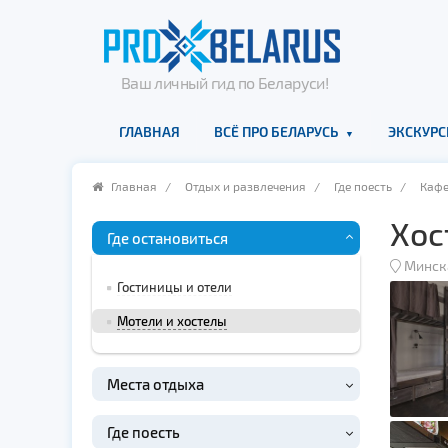
Ваш личный гид по Беларуси!
ГЛАВНАЯ
ВСЁ ПРО БЕЛАРУСЬ
ЭКСКУРС
Главная
/
Отдых и развлечения
/
Где поесть
/
Каф
Хос
Где остановиться
Минск
Гостиницы и отели
Мотели и хостелы
Места отдыха
Где поесть