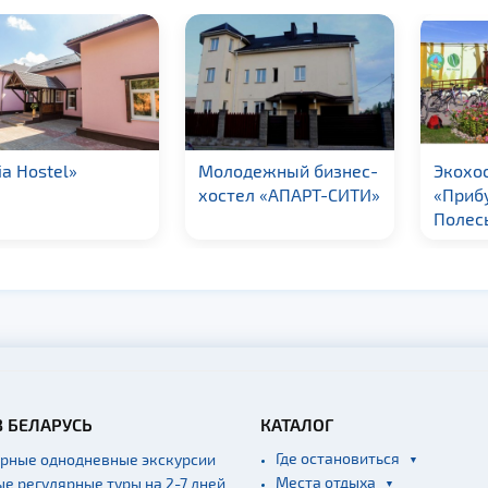
ia Hostel»
Молодежный бизнес-
Экохо
хостел «АПАРТ-СИТИ»
«Приб
Полес
В БЕЛАРУСЬ
КАТАЛОГ
Где остановиться
ярные однодневные экскурсии
Места отдыха
ые регулярные туры на 2-7 дней