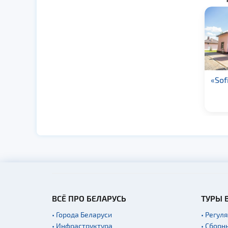
Хостел «Гостевой
«Sof
дом»
ВСЁ ПРО БЕЛАРУСЬ
ТУРЫ 
• Города Беларуси
• Регул
• Инфраструктура
• Сборн