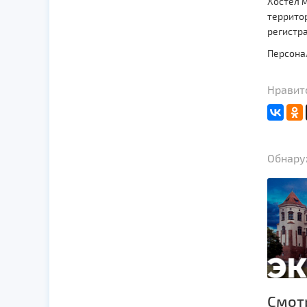
Хостел м
территор
регистра
Персонал
Нравитс
Обнаруж
Смот