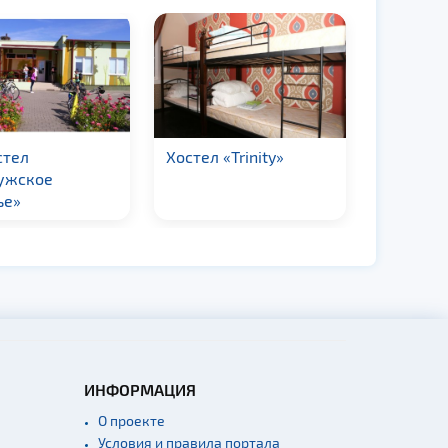
стел
Хостел «Trinity»
«HappyH
ужское
ье»
ИНФОРМАЦИЯ
О проекте
Условия и правила портала