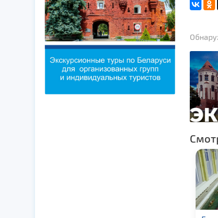
Обнаруж
Смот