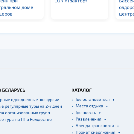
ейн при
СОК «Трактор»
Бассей
тральном доме
оздор
церов
центр
В БЕЛАРУСЬ
КАТАЛОГ
Где остановиться
ярные однодневные экскурсии
Места отдыха
ые регулярные туры на 2-7 дней
Где поесть
для организованных групп
Развлечения
ые туры на НГ и Рождество
Аренда транспорта
Прокат снаряжения