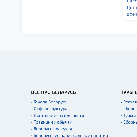
Бассейн «Дельфин»
Басс
КДЮСШ-4 г. Лида
Цен
офи
ВСЁ ПРО БЕЛАРУСЬ
ТУРЫ 
• Города Беларуси
• Регул
• Инфраструктура
• Сборн
• Достопримечательности
• Туры 
• Традиции и обычаи
• Сборн
• Белорусская кухня
• Белорусские национальные напитки