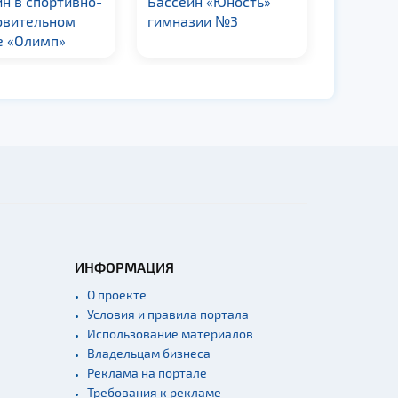
н в спортивно-
Бассейн «Юность»
Бассейн
овительном
гимназии №3
е «Олимп»
ИНФОРМАЦИЯ
О проекте
Условия и правила портала
Использование материалов
Владельцам бизнеса
Реклама на портале
Требования к рекламе