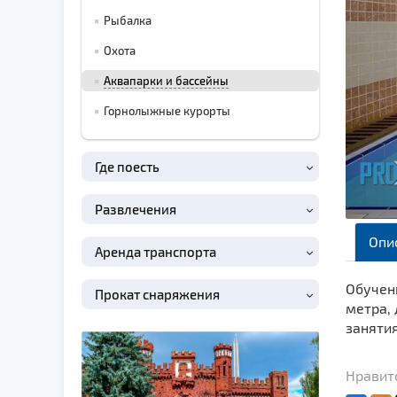
Рыбалка
Охота
Аквапарки и бассейны
Горнолыжные курорты
Где поесть
Развлечения
Опи
Аренда транспорта
Обучени
Прокат снаряжения
метра, 
занятия
Нравитс