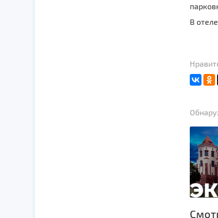
парков
В отеле
Нравитс
Обнаруж
Смот