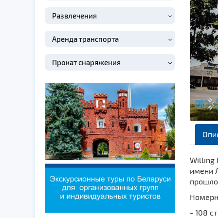
Развлечения
Аренда транспорта
Прокат снаряжения
Опи
Willing
имени Л
прошлог
Номерно
- 108 с