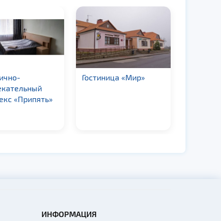
ично-
Гостиница «Мир»
Гостини
екательный
Мстисла
екс «Припять»
ИНФОРМАЦИЯ