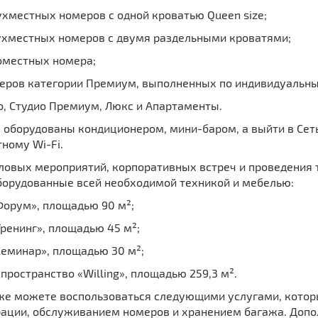
ухместных номеров с одной кроватью Queen size;
вухместных номеров с двумя раздельными кроватями;
номестных номера;
омеров категории Премиум, выполненных по индивидуальн
о, Студио Премиум, Люкс и Апартаменты.
оборудованы кондиционером, мини-баром, а выйти в Сеть 
ному Wi-Fi.
ловых мероприятий, корпоративных встреч и проведения 
оборудованные всей необходимой техникой и мебелью:
Форум», площадью 90 м²;
Тренинг», площадью 45 м²;
Семинар», площадью 30 м²;
-пространство «Willing», площадью 259,3 м².
же можете воспользоваться следующими услугами, которы
рации, обслуживанием номеров и хранением багажа. Допол