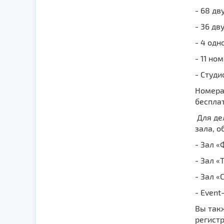
- 68 дв
- 36 д
- 4 од
- 11 н
- Студи
Номера 
бесплат
Для де
зала, 
- Зал «
- Зал «
- Зал «
- Event
Вы так
регист