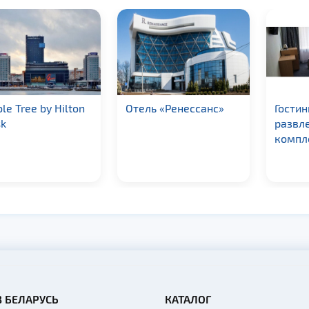
le Tree by Hilton
Отель «Ренессанс»
Гостин
k
развл
компл
В БЕЛАРУСЬ
КАТАЛОГ