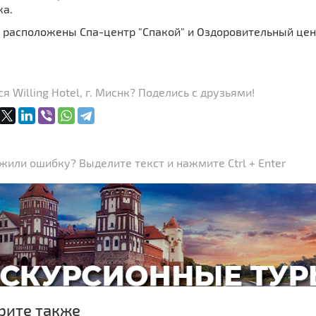
ка.
 расположены Спа-центр "Спакой" и Оздоровительный цент
я Willing Hotel, г. Миснк? Поделись с друзьями!
или ошибку? Выделите текст и нажмите Ctrl + Enter
рите также