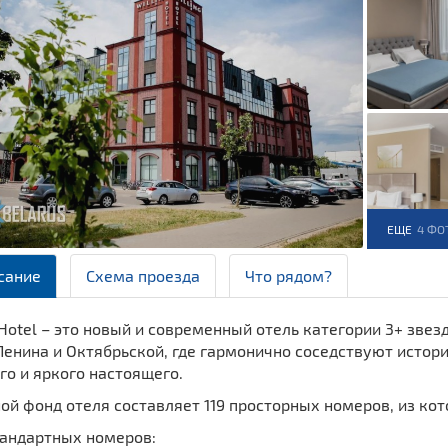
ЕЩЕ
4 ФО
сание
Схема проезда
Что рядом?
 Hotel – это новый и современный отель категории 3+ зве
енина и Октябрьской, где гармонично соседствуют истори
о и яркого настоящего.
й фонд отеля составляет 119 просторных номеров, из кот
тандартных номеров: