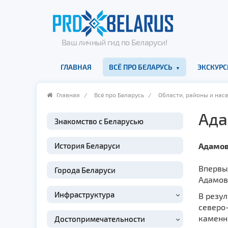
Ваш личный гид по Беларуси!
ГЛАВНАЯ
ВСЁ ПРО БЕЛАРУСЬ
ЭКСКУРС
Главная
/
Всё про Беларусь
/
Области, районы и нас
Ада
Знакомство с Беларусью
История Беларуси
Адамов
Впервы
Города Беларуси
Адамови
Инфраструктура
В резул
северо-
каменны
Достопримечательности