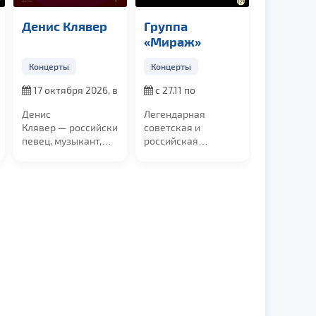
Денис Клявер
Группа
Linkin P
«Мираж»
свечах
Концерты
Концерты
Концерты
17 октября 2026, в
с 27.11 по
13 декаб
19:00
28.11.2026
в 19:00
Денис
Легендарная
Вас ждет в
Клявер — российский
советская и
легендарн
певец, музыкант,
российская
Linkin Park
композитор, актёр
музыкальная группа
по-новому –
кино,...
«Мираж», с
юбилейной...