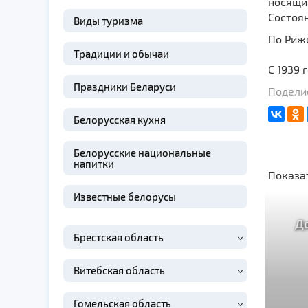
носящи
Состоян
Виды туризма
По Рижс
Традиции и обычаи
С 1939 
Праздники Беларуси
Поделис
Белорусская кухня
Белорусские национальные
напитки
Показа
Известные белорусы
Д
Брестская область
Витебская область
Гомельская область