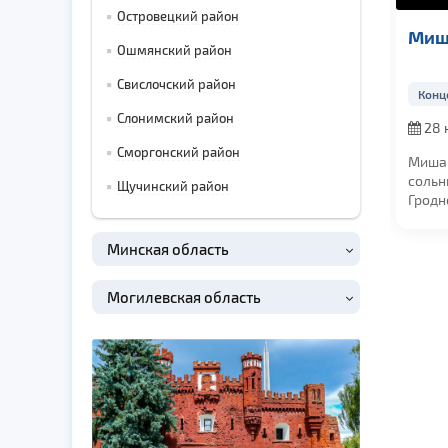
Островецкий район
Пикник
Миш
Ошмянский район
Свислочский район
Концерты
Конц
Слонимский район
04 декабря 2026,
28 
в 19:00
19:00
Сморгонский район
Новая концертная
Миша 
программа группы
сольн
Щучинский район
Пикник ВЕЧНОЕ
Гродно
ДВИЖЕНИЕ
чьи п
Легендарная...
заним
Минская область
Могилевская область