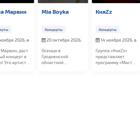
а Марвин
Mia Boyka
КняZz
ерты
Концерты
Концерты
ноября 2026, в
20 октября 2026,
14 ноября 2026, в
в 19:00
19:00
Марвин, даст
Осенью в
Группа «КняZz»
ый концерт в
Гродненской
представляет
! Это артист,
областной
программу «Мастер
есни
филармонии
кукол»! Её основой
ают...
состоится концерт
станут...
российской...