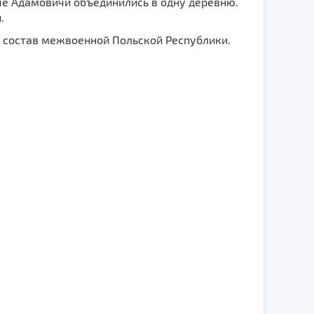
ые Адамовичи объединились в одну деревню.
.
в состав межвоенной Польской Республики.