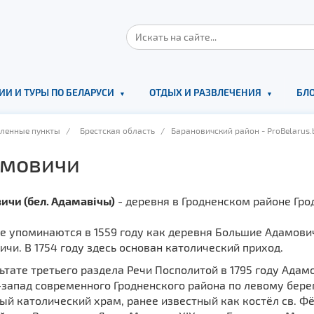
ИИ И ТУРЫ ПО БЕЛАРУСИ
ОТДЫХ И РАЗВЛЕЧЕНИЯ
БЛО
еленные пункты
/
Брестская область
/ Барановичский район - ProBelarus.
мовичи
ичи (бел. Адамавічы)
- деревня в Гродненском районе Гро
е упоминаются в 1559 году как деревня Большие Адамови
чи. В 1754 году здесь основан католический приход.
ьтате третьего раздела Речи Посполитой в 1795 году Адамо
запад современного Гродненского района по левому берегу
й католический храм, ранее известный как костёл св. Фёк