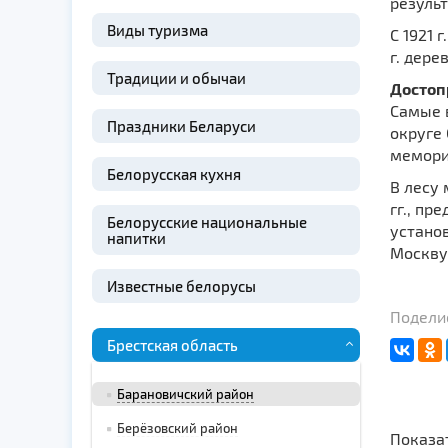
результ
Виды туризма
С 1921 
г. дере
Традиции и обычаи
Достоп
Самые 
Праздники Беларуси
округе
мемори
Белорусская кухня
В лесу
гг., пр
Белорусские национальные
установ
напитки
Москву 
Известные белорусы
Поделис
Брестская область
Барановичский район
Берёзовский район
Показа