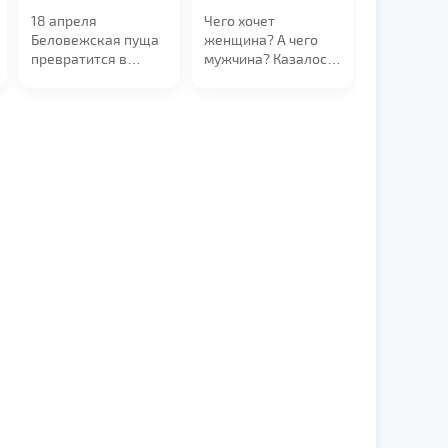
21:00
19:00
18 апреля
Чего хочет
Беловежская пуща
женщина? А чего
превратится в
мужчина? Казалось
эпицентр
бы все хотят
электронной
понимания, заботы
музыки. Мы
и...
приглашаем вас на
уникальный техно-
рейв в самом
сердце
легендарного леса
— в Поместье Деда
Мороза!