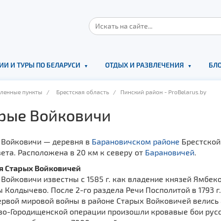
ИИ И ТУРЫ ПО БЕЛАРУСИ
ОТДЫХ И РАЗВЛЕЧЕНИЯ
БЛО
еленные пункты
/
Брестская область
/ Пинский район - ProBelarus.by
рые Войковичи
 Войковичи — деревня в
Барановичском районе
Брестской 
ета. Расположена в 20 км к северу от
Барановичей
.
я Старых Войковичей
Войковичи известны с 1585 г. как владение князей Ямбеко
 Колдычево. После 2-го раздела Речи Посполитой в 1793 г
рвой мировой войны в районе Старых Войковичей велись а
во-Городищенской операции произошли кровавые бои русс