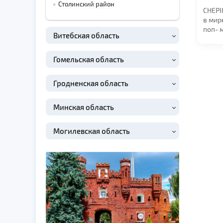
в 19:0
Столинский район
CHEPI
в мир
поп- 
Витебская область
Отвле
станда
Гомельская область
Гродненская область
Минская область
Могилевская область