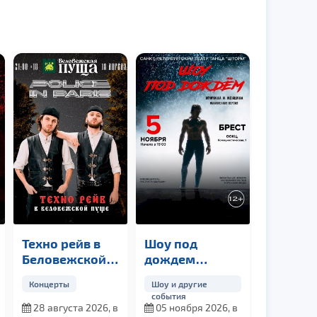
Техно рейв в
Шоу под
Беловежской
дождем
пуще
«Мужчина и
Концерты
Шоу и другие
Женщина»
события
28 августа 2026, в
05 ноября 2026, в