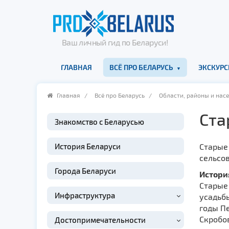
Ваш личный гид по Беларуси!
ГЛАВНАЯ
ВСЁ ПРО БЕЛАРУСЬ
ЭКСКУРС
Главная
/
Всё про Беларусь
/
Области, районы и нас
Ста
Знакомство с Беларусью
История Беларуси
Старые
сельсов
Города Беларуси
Истори
Старые 
Инфраструктура
усадьбы
годы Пе
Скробо
Достопримечательности