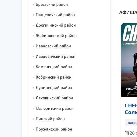
Брестский район
АФИША
Ганцевичский район
Дрогичинский район
Жабинковский район
Ивановский район
Ивацевичский район
Каменецкий район
Кобринский район
Лунинецкий район
Ляховичский район
CHEP
Малоритский район
Сол
кон
Пинский район
Конц
Пружанский район
28 