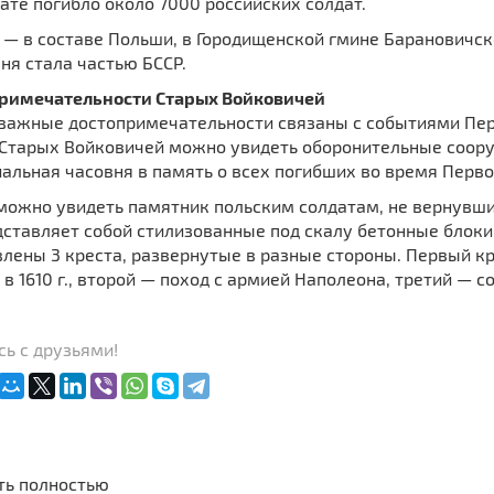
ате погибло около 7000 российских солдат.
г. — в составе Польши, в Городищенской гмине Барановичск
вня стала частью БССР.
римечательности Старых Войковичей
важные достопримечательности связаны с событиями Перв
 Старых Войковичей можно увидеть оборонительные соору
альная часовня в память о всех погибших во время Перво
 можно увидеть памятник польским солдатам, не вернувши
едставляет собой стилизованные под скалу бетонные блоки
лены 3 креста, развернутые в разные стороны. Первый к
в 1610 г., второй — поход с армией Наполеона, третий — 
ь с друзьями!
ть полностью