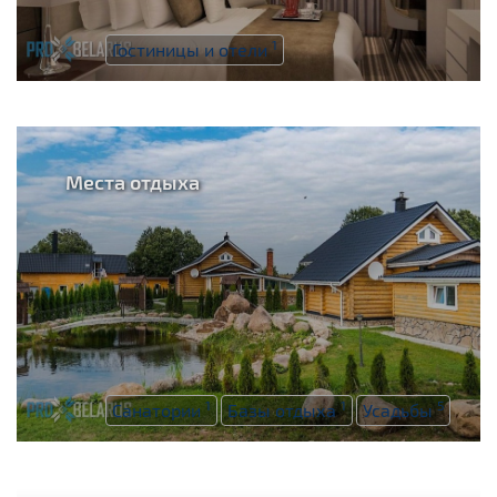
1
Гостиницы и отели
Места отдыха
1
1
5
Санатории
Базы отдыха
Усадьбы