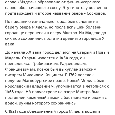
слово «Мядель» образовано от финно-угорского
слово, обозначавшего сосну. Эту гипотезу косвенно
подтверждает и второе название озера - Сосновое.
По преданию изначально город был основан на
берегу озера Мядель, но после вспышки болезни
городище перенесли к озеру Мястро. На Мяделе до
сих пор сохранились остатки древнего городища XI
века.
До начала XX века город делился на Старый и Новый
Мядель. Старый известен с 1454 года, он
принадлежал Грабковским, Радзивиллам,
Францкевичам, позже был выкуплен земским
писарем Михаилом Кощицем. В 1762 поселок
получил Магдебургское право. Новый Мядель был
королевским владением, упоминается в летописях с
1463 года. НА полуострове на озере Мястро был
поставлен каменный замок с бастионами и рвами с
водой, руины которого сохранились.
С 1921 года объединенный город Мядель вошел в