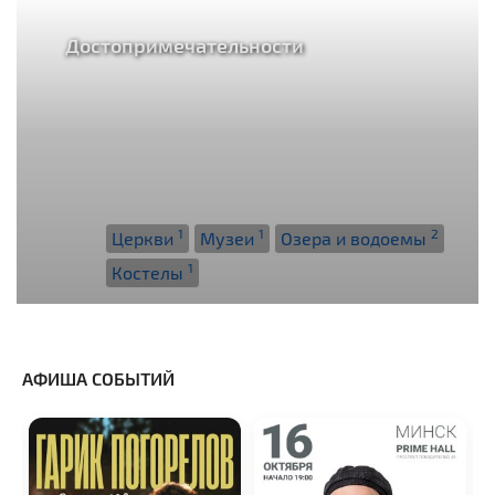
Достопримечательности
1
1
2
Церкви
Музеи
Озера и водоемы
1
Костелы
АФИША СОБЫТИЙ