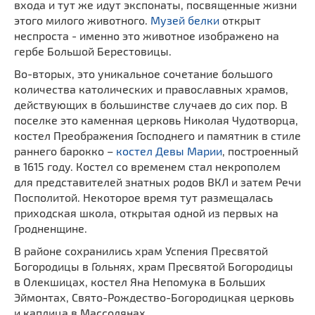
входа и тут же идут экспонаты, посвященные жизни
этого милого животного.
Музей белки
открыт
неспроста - именно это животное изображено на
гербе Большой Берестовицы.
Во-вторых, это уникальное сочетание большого
количества католических и православных храмов,
действующих в большинстве случаев до сих пор. В
поселке это каменная церковь Николая Чудотворца,
костел Преображения Господнего и памятник в стиле
раннего барокко –
костел Девы Марии
, построенный
в 1615 году. Костел со временем стал некрополем
для представителей знатных родов ВКЛ и затем Речи
Посполитой. Некоторое время тут размещалась
приходская школа, открытая одной из первых на
Гродненщине.
В районе сохранились храм Успения Пресвятой
Богородицы в Гольнях, храм Пресвятой Богородицы
в Олекшицах, костел Яна Непомука в Больших
Эймонтах, Свято-Рождество-Богородицкая церковь
и каплица в Массолянах.