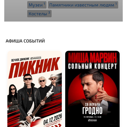
1
1
Музеи
Памятники известным людям
3
Костелы
АФИША СОБЫТИЙ