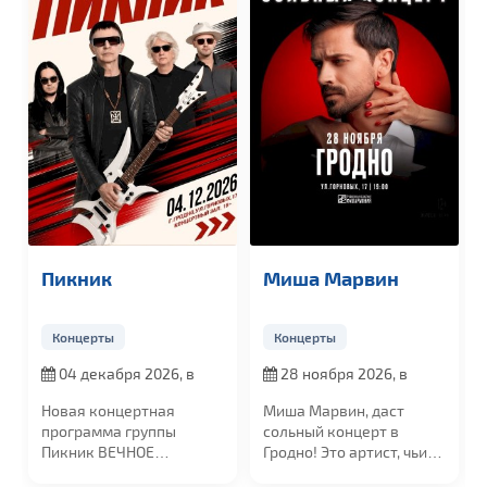
икник
Миша Марвин
Mia B
Концерты
Концерты
Концер
04 декабря 2026, в
28 ноября 2026, в
20 окт
:00
19:00
19:00
вая концертная
Миша Марвин, даст
Осенью 
ограмма группы
сольный концерт в
областн
кник ВЕЧНОЕ
Гродно! Это артист, чьи
состоит
ВИЖЕНИЕ
песни занимают...
российск