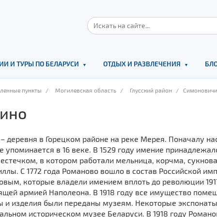
ИИ И ТУРЫ ПО БЕЛАРУСИ
ОТДЫХ И РАЗВЛЕЧЕНИЯ
БЛО
еленные пункты
/
Могилевская область
/
Глусский район
/ Симоновичи 
ино
– деревня в Горецком районе на реке Мерея. Поначалу н
 упоминается в 16 веке. В 1529 году имение принадлежал
естечком, в котором работали мельница, корчма, сукнова
ллы. С 1772 года Романово вошло в состав Российской имп
вым, которые владели имением вплоть до революции 1917
ящей армией Наполеона. В 1918 году все имущество поме
ы и изделия были переданы музеям. Некоторые экспонаты 
альном историческом музее Беларуси. В 1918 году Романо