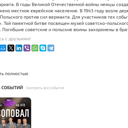
риата. В годы Великой Отечественной войны немцы создал
жено местное еврейское население. В 1943 году возле де
Польского против сил вермахта. Для участников тех собы
. Той памятной битве посвящен музей советско-польског
 Погибшие советские и польские воины захоронены в бра
ь с друзьями!
ть полностью
 СОБЫТИЙ
Смотреть все события