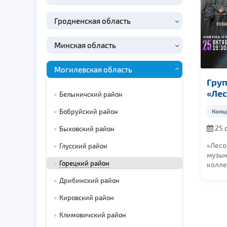
Гродненская область
Минская область
Могилевская область
Гру
«Ле
Белыничский район
Конц
Бобруйский район
25 
Быховский район
в 19:0
«Лесо
Глусский район
музы
Горецкий район
колле
испол
Дрибинский район
в стил
Кировский район
Климовичский район