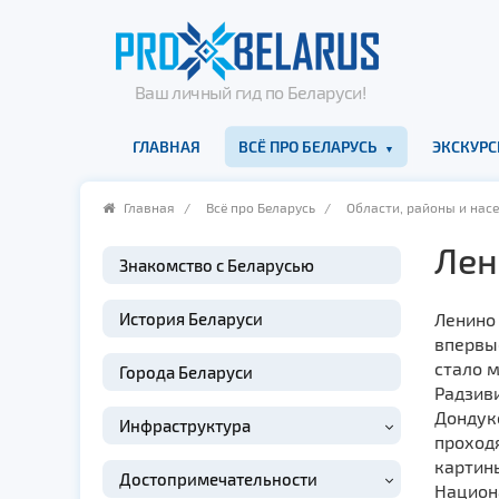
Ваш личный гид по Беларуси!
ГЛАВНАЯ
ВСЁ ПРО БЕЛАРУСЬ
ЭКСКУРС
Главная
/
Всё про Беларусь
/
Области, районы и нас
Лен
Знакомство с Беларусью
История Беларуси
Ленино 
впервые
стало м
Города Беларуси
Радзиви
Дондуко
Инфраструктура
проход
картин
Достопримечательности
Национ