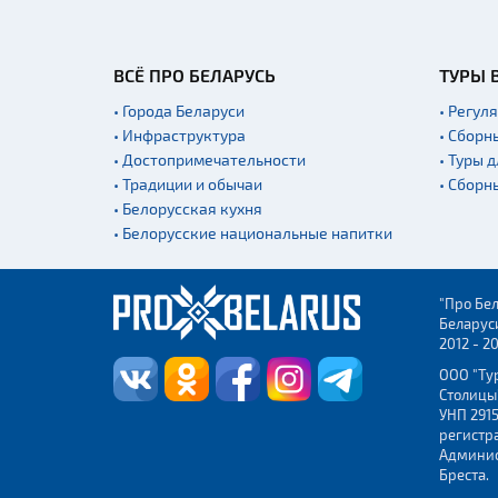
ВСЁ ПРО БЕЛАРУСЬ
ТУРЫ 
• Города Беларуси
• Регул
• Инфраструктура
• Сборн
• Достопримечательности
• Туры 
• Традиции и обычаи
• Сборн
• Белорусская кухня
• Белорусские национальные напитки
"Про Бел
Беларус
2012 - 2
ООО "Ту
Столицы
УНП 2915
регистр
Админис
Бреста.