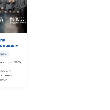
ппа
соповал»
ерты
октября 2026,
0
пова́л» —
кальный
ктив,
няющий песни
е русский...