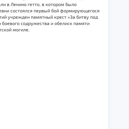
и в Ленино гетто, в котором было
ревни состоялся первый бой формирующегося
тий учрежден памятный крест «За битву под
о боевого содружества и обелиск памяти
тской могиле.