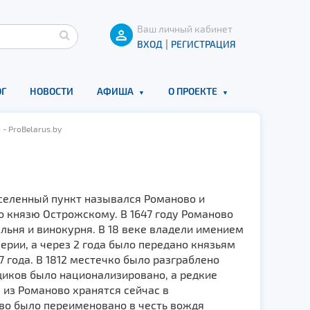
Ваш личный кабинет
|
ВХОД
РЕГИСТРАЦИЯ
Г
НОВОСТИ
АФИША
О ПРОЕКТЕ
- ProBelarus.by
аселенный пункт назывался Романово и
о князю Острожскому. В 1647 году Романово
льня и винокурня. В 18 веке владели имением
ерии, а через 2 года было передано князьям
 года. В 1812 местечко было разграблено
щиков было национализировано, а редкие
из Романово хранятся сейчас в
во было переименовано в честь вождя