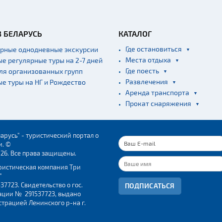
В БЕЛАРУСЬ
КАТАЛОГ
Где остановиться
ярные однодневные экскурсии
Места отдыха
ые регулярные туры на 2-7 дней
Где поесть
для организованных групп
Развлечения
ые туры на НГ и Рождество
Аренда транспорта
Прокат снаряжения
арусь" - туристический портал о
и. ©
026. Все права защищены.
ристическая компания Три
"
37723. Свидетельство о гос.
ПОДПИСАТЬСЯ
ации № 291537723, выдано
трацией Ленинского р-на г.