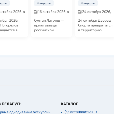
ерты
Концерты
Концерты
октября 2026, в
16 октября 2026, в
24 октября 2026,
19:00
в 18:00
тября 2026г.
Султан Лагучев —
24 октября Дворец
 Погорелов
яркая звезда
Спорта превратится
ащается в
российской
в территорию
 с большим
эстрады, чьи
музыки, смеха,
м...
концерты
ярких...
собирают...
В БЕЛАРУСЬ
КАТАЛОГ
Где остановиться
ярные однодневные экскурсии