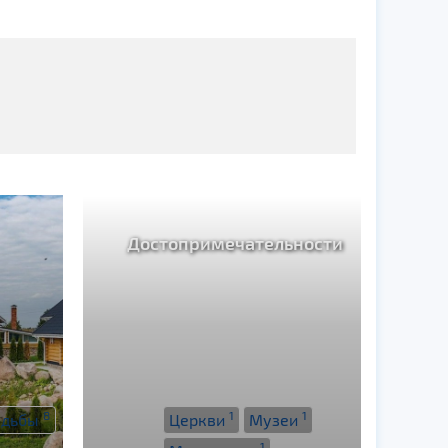
Достопримечательности
8
1
1
адьбы
Церкви
Музеи
1