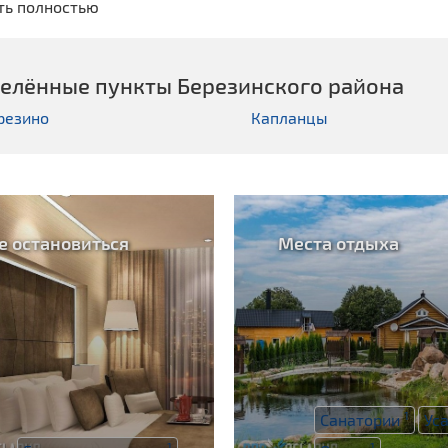
ть полностью
елённые пункты Березинского районa
резино
Капланцы
е остановиться
Места отдыха
1
Санатории
Ус
1
1