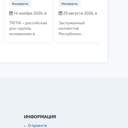
Концерты
Концерты
Концерты
14 ноября 2026, в
29 августа 2026, в
26 сентя
19:00
19:00
в 19:00
TRITIA – российская
Заслуженный
Linkin Park
рок-группа,
коллектив
Symphony 
основанная в
Республики
грандиозн
Хабаровске в 2014
Беларусь
музыкаль
году. За...
«Национальный
событие, г
академический...
ИНФОРМАЦИЯ
О проекте