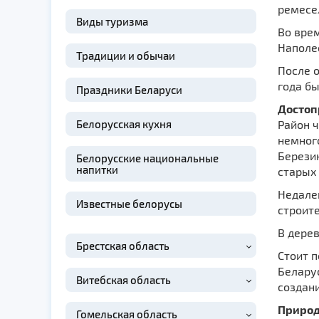
ремесел
Виды туризма
Во вре
Наполе
Традиции и обычаи
После 
года бы
Праздники Беларуси
Достоп
Белорусская кухня
Район ч
немного
Березин
Белорусские национальные
напитки
старых
Недалек
Известные белорусы
строит
В дерев
Брестская область
Стоит п
Беларус
Витебская область
создан
Природ
Гомельская область