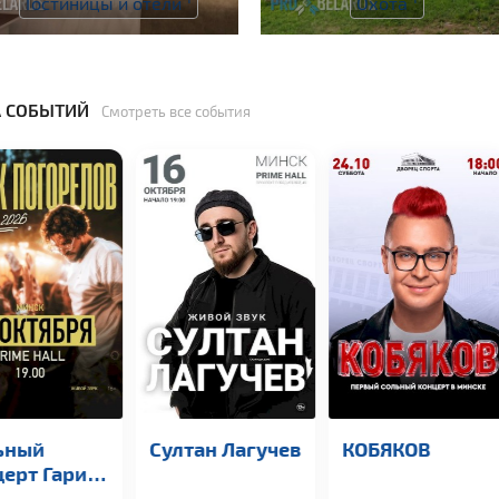
Гостиницы и отели
Охота
 СОБЫТИЙ
Смотреть все события
ьный
Султан Лагучев
КОБЯКОВ
ерт Гарика
орелова