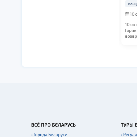
Концерты
Конц
19 февраля 2027,
10 
в 20:00
19:00
Тысячи взглядов,
10 ок
сотни знакомых
Гарик
строчек, десятки
возвр
хитов и один голос...
Минск
сольны
ВСЁ ПРО БЕЛАРУСЬ
ТУРЫ 
• Города Беларуси
• Регул