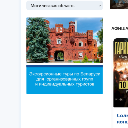
Могилевская область
АФИША
Macan
Сол
конц
Пог