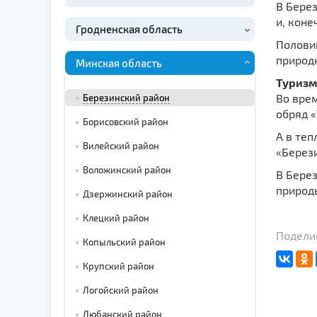
В Берез
и, коне
Гродненская область
Половин
природн
Минская область
Туризм
Во вре
Березинский район
обряд «
Борисовский район
А в теп
Вилейский район
«Берез
Воложинский район
В Бере
природы
Дзержинский район
Клецкий район
Поделис
Копыльский район
Крупский район
Логойский район
Любанский район