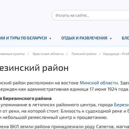
ИИ И ТУРЫ ПО БЕЛАРУСИ
ОТДЫХ И РАЗВЛЕЧЕНИЯ
БЛО
еленные пункты
/
Брестская область
/
Пинский район
/ Городище - ProB
езинский район
нский район расположен на востоке
Минской области
. Зд
ержден как административная единица 17 июня 1924 года
я Березинского района
 упоминание в летописях районного центра, города
Берез
 от реки, на которой стоит. Близость к судоходной реке 
и небольшой ремесленный центр к процветанию.
мена ВКЛ земли района принадлежали роду Сапегов, магн