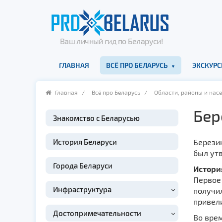
Ваш личный гид по Беларуси!
ГЛАВНАЯ
ВСЁ ПРО БЕЛАРУСЬ
ЭКСКУРС
Главная
/
Всё про Беларусь
/
Области, районы и нас
Бер
Знакомство с Беларусью
История Беларуси
Берези
был утв
Города Беларуси
Истори
Первое
Инфраструктура
получил
привел
Достопримечательности
Во вре