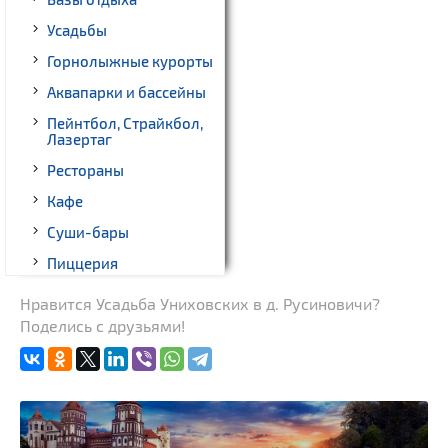
Усадьбы
Горнолыжные курорты
Аквапарки и бассейны
Пейнтбол, Страйкбол,
Лазертаг
Рестораны
Кафе
Суши-бары
Пиццерия
Гриль-бары
Нравится Усадьба Униховских в д. Русиновичи?
Поделись с друзьями!
Кинотеатры
Театры
Ночные клубы
Боулинг