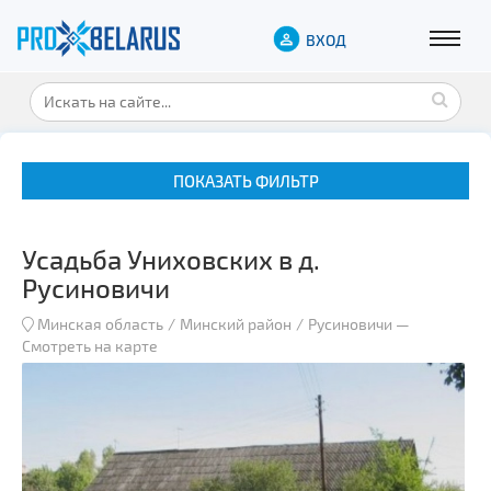
ВХОД
ПОКАЗАТЬ ФИЛЬТР
Усадьба Униховских в д.
Русиновичи
Минская область
Минский район
Русиновичи
—
Смотреть на карте
Музеи
Замки и дворцы
Военная история
Гражданская архитектура