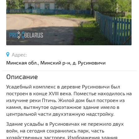
Спортивные сооружения
Производства
Ратуши
Родовые усадьбы
Садово-парковая архитектура
Национальные парки и заказники
Адрес:
Озера и водоемы
Минская обл., Минский р-н, д. Русиновичи
Памятники
Описание
Памятники археологии
Усадебный комплекс в деревне Русиновичи был
Памятники геодезии
Выберите область
построен в конце XVIII века. Поместье находилось на
Памятники природы
излучине реки Птичь. Жилой дом был построен из
Выберите район
Памятники известным людям
камня, вытянутое одноэтажное здание имело в
центральной части двухэтажную надстройку.
Выберите населенный пункт
Церкви
Здание усадьбы в Русиновичах не пережило двух
Монастыри
войн, на сегодня сохранились парк, часть
Костелы
хозяйственных застроек. Изображения здания