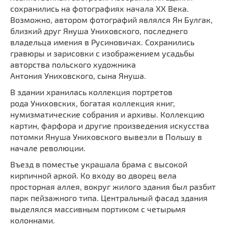
Мечети
сохранились на фотографиях начала XX Века.
Выберите направление
Возможно, автором фотографий являлся Ян Булгак,
Синагоги
близкий друг Януша Униховского, последнего
Часовни
владельца имения в Русиновичах. Сохранились
Кирхи
гравюры и зарисовки с изображением усадьбы
авторства польского художника
Кладбище
Антония Униховского, сына Януша.
Культурные центры
В здании хранилась коллекция портретов
Театры
рода Униховских, богатая коллекция книг,
Галереи
нумизматические собрания и архивы. Коллекцию
картин, фарфора и другие произведения искусства
Концертные залы
потомки Януша Униховского вывезли в Польшу в
начале революции.
Въезд в поместье украшала брама с высокой
кирпичной аркой. Ко входу во дворец вела
просторная аллея, вокруг жилого здания был разбит
парк пейзажного типа. Центральный фасад здания
выделялся массивным портиком с четырьмя
колоннами.