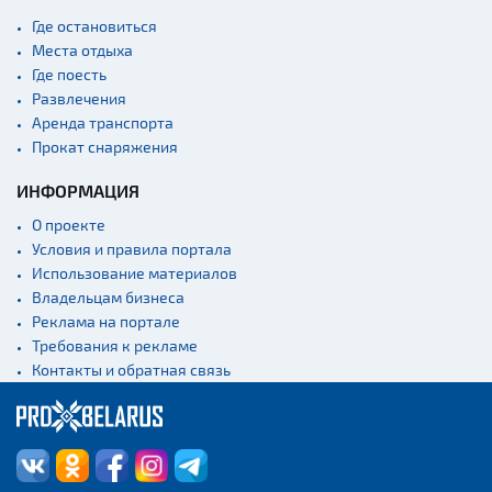
Кладбище
Где остановиться
Монастыри
Места отдыха
Где поесть
Костелы
Развлечения
Культурные центры
Аренда транспорта
Театры
Прокат снаряжения
Национальные парки и
ИНФОРМАЦИЯ
заказники
О проекте
Концертные залы
Условия и правила портала
Спортивные
Использование материалов
сооружения
Владельцам бизнеса
Веломаршруты
Реклама на портале
Требования к рекламе
Аэропорты
Контакты и обратная связь
Железнодорожные
вокзалы