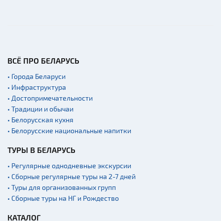
Памятники природы
Производства
Военная история
Мастер-классы
ВСЁ ПРО БЕЛАРУСЬ
Квесты
• Города Беларуси
Новости
• Инфраструктура
• Достопримечательности
Спортинг-клубы и тиры
• Традиции и обычаи
Озера и водоемы
• Белорусская кухня
• Белорусские национальные напитки
Ратуши
Родовые усадьбы
ТУРЫ В БЕЛАРУСЬ
Садово-парковая
• Регулярные однодневные экскурсии
архитектура
• Сборные регулярные туры на 2-7 дней
Памятники
• Туры для организованных групп
• Сборные туры на НГ и Рождество
Памятники известным
людям
КАТАЛОГ