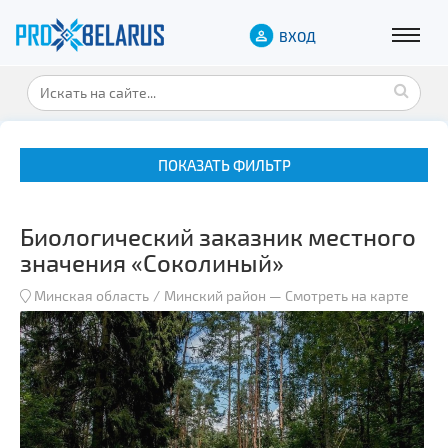
ВХОД
ПОКАЗАТЬ ФИЛЬТР
Биологический заказник местного
значения «Соколиный»
Минская область
Минский район
—
Смотреть на карте
Музеи
Замки и дворцы
Военная история
Гражданская архитектура