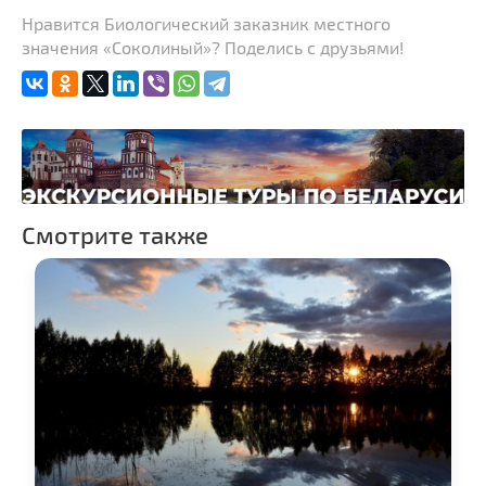
Гриль-бары
Нравится Биологический заказник местного
значения «Соколиный»? Поделись с друзьями!
Кинотеатры
Театры
Ночные клубы
Боулинг
Бильярд
Казино
Смотрите также
Торговые центры,
универмаги
Фирменные магазины,
бутики
Прокат авто
Пассажирские
перевозки
Прокат спортивного и
туристического
снаряжения