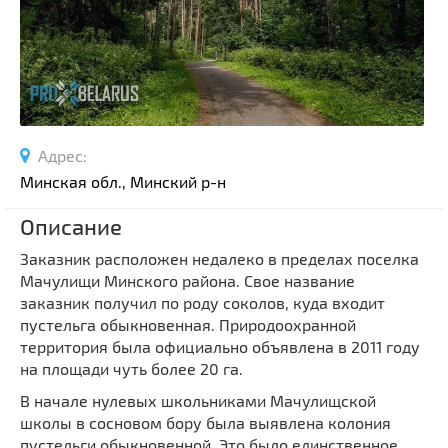
Спортивные сооружения
Производства
Ратуши
Родовые усадьбы
Садово-парковая архитектура
Адрес:
Национальные парки и заказники
Минская обл., Минский р-н
Озера и водоемы
Памятники
Описание
Памятники археологии
Заказник расположен недалеко в пределах поселка
Мачулищи Минского района. Свое название
Памятники геодезии
Выберите область
заказник получил по роду соколов, куда входит
Памятники природы
пустельга обыкновенная. Природоохранной
Выберите район
Памятники известным людям
территория была официально объявлена в 2011 году
на площади чуть более 20 га.
Выберите населенный пункт
Церкви
В начале нулевых школьниками Мачулищской
Монастыри
школы в сосновом бору была выявлена колония
Костелы
пустельги обыкновенной. Это было единственное