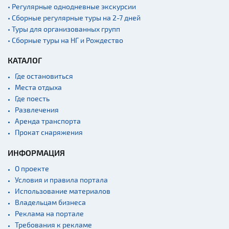
• Регулярные однодневные экскурсии
Родовые усадьбы
• Сборные регулярные туры на 2-7 дней
Садово-парковая
• Туры для организованных групп
архитектура
• Сборные туры на НГ и Рождество
Памятники
КАТАЛОГ
Памятники известным
людям
Где остановиться
Места отдыха
Кладбище
Где поесть
Монастыри
Развлечения
Костелы
Аренда транспорта
Прокат снаряжения
Культурные центры
ИНФОРМАЦИЯ
Театры
Национальные парки и
О проекте
заказники
Условия и правила портала
Использование материалов
Концертные залы
Владельцам бизнеса
Спортивные
Реклама на портале
сооружения
Требования к рекламе