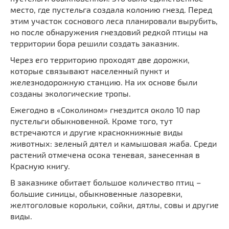
Мечети
Выберите направление
место, где пустельга создала колонию гнезд. Перед
этим участок соснового леса планировали вырубить,
Синагоги
но после обнаружения гнездовий редкой птицы на
Часовни
территории бора решили создать заказник.
Кирхи
Через его территорию проходят две дорожки,
Кладбище
которые связывают населенный пункт и
железнодорожную станцию. На их основе были
Культурные центры
созданы экологические тропы.
Театры
Ежегодно в «Соколином» гнездится около 10 пар
Галереи
пустельги обыкновенной. Кроме того, тут
Концертные залы
встречаются и другие краснокнижные виды
животных: зеленый дятел и камышовая жаба. Среди
растений отмечена осока теневая, занесенная в
Красную книгу.
В заказнике обитает большое количество птиц –
большие синицы, обыкновенные лазоревки,
желтоголовые корольки, сойки, дятлы, совы и другие
виды.