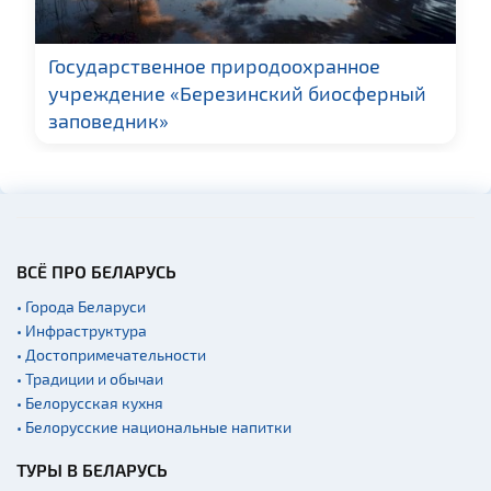
Fast-food
Гражданская
Государственное природоохранное
архитектура
учреждение «Березинский биосферный
Церкви
заповедник»
Музеи
Галереи
Памятники природы
Производства
ВСЁ ПРО БЕЛАРУСЬ
Военная история
• Города Беларуси
Мастер-классы
• Инфраструктура
Квесты
• Достопримечательности
Новости
• Традиции и обычаи
• Белорусская кухня
Спортинг-клубы и тиры
• Белорусские национальные напитки
Озера и водоемы
ТУРЫ В БЕЛАРУСЬ
Ратуши