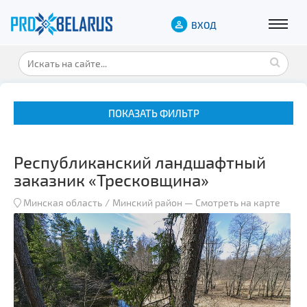
ВХОД
ПОКАЗАТЬ ФИЛЬТР
Республиканский ландшафтный
заказник «Тресковщина»
Минская область
Минский район
—
Смотреть на карте
Музеи
Замки и дворцы
Военная история
Гражданская архитектура