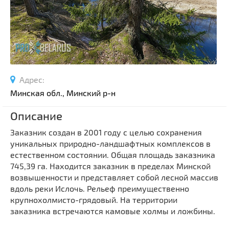
Спортивные сооружения
Производства
Ратуши
Родовые усадьбы
Садово-парковая архитектура
Адрес:
Национальные парки и заказники
Минская обл., Минский р-н
Озера и водоемы
Памятники
Описание
Памятники археологии
Заказник создан в 2001 году с целью сохранения
уникальных природно-ландшафтных комплексов в
Памятники геодезии
Выберите область
естественном состоянии. Общая площадь заказника
Памятники природы
745,39 га. Находится заказник в пределах Минской
Выберите район
Памятники известным людям
возвышенности и представляет собой лесной массив
вдоль реки Ислочь. Рельеф преимущественно
Выберите населенный пункт
Церкви
крупнохолмисто-грядовый. На территории
Монастыри
заказника встречаются камовые холмы и ложбины.
Костелы