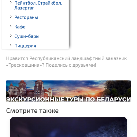
Пейнтбол, Страйкбол,
Лазертаг
Рестораны
Кафе
Суши-бары
Пиццерия
Гриль-бары
Нравится Республиканский ландшафтный заказник
«Тресковщина»? Поделись с друзьями!
Кинотеатры
Театры
Ночные клубы
Боулинг
Бильярд
Смотрите также
Казино
Торговые центры,
универмаги
Фирменные магазины,