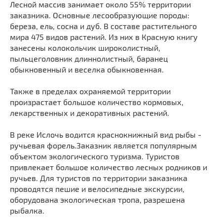
Лесной массив занимает около 55% территории
Мечети
Выберите направление
заказника. Основные лесообразующие породы:
Синагоги
береза, ель, сосна и дуб. В составе растительного
Часовни
мира 475 видов растений. Из них в Красную книгу
занесены колокольчик широколистный,
Кирхи
пыльцеголовник длиннолистный, баранец
Кладбище
обыкновенный и веселка обыкновенная.
Культурные центры
Также в пределах охраняемой территории
Театры
произрастает большое количество кормовых,
Галереи
лекарственных и декоративных растений.
Концертные залы
В реке Ислочь водится краснокнижный вид рыбы -
ручьевая форель.Заказник является популярным
объектом экологического туризма. Туристов
привлекает большое количество лесных родников и
ручьев. Для туристов по территории заказника
проводятся пешие и велосипедные экскурсии,
оборудована экологическая тропа, разрешена
рыбалка.