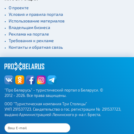
Театры
О проекте
Условия и правила портала
Национальные парки и
заказники
Использование материалов
Владельцам бизнеса
Концертные залы
Реклама на портале
Спортивные
Требования к рекламе
сооружения
Контакты и обратная связь
Веломаршруты
Аэропорты
Железнодорожные
вокзалы
"Про Беларусь" - туристический портал о Беларуси. ©
2012 - 2026. Все права защищены.
ООО "Туристическая компания Три Столицы"
УНП 291537723. Свидетельство о гос. регистрации № 291537723,
выдано Администрацией Ленинского р-на г. Бреста.