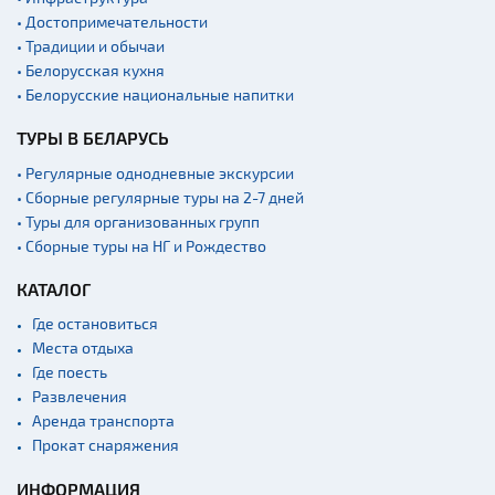
• Достопримечательности
Квесты
• Традиции и обычаи
Новости
• Белорусская кухня
• Белорусские национальные напитки
Спортинг-клубы и тиры
ТУРЫ В БЕЛАРУСЬ
Озера и водоемы
Ратуши
• Регулярные однодневные экскурсии
• Сборные регулярные туры на 2-7 дней
Родовые усадьбы
• Туры для организованных групп
Садово-парковая
• Сборные туры на НГ и Рождество
архитектура
КАТАЛОГ
Памятники
Где остановиться
Памятники известным
людям
Места отдыха
Где поесть
Кладбище
Развлечения
Монастыри
Аренда транспорта
Прокат снаряжения
Костелы
Культурные центры
ИНФОРМАЦИЯ