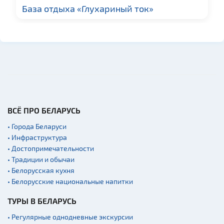
Гражданская
База отдыха «Глухариный ток»
архитектура
Церкви
Музеи
Галереи
Памятники природы
Производства
Военная история
ВСЁ ПРО БЕЛАРУСЬ
Мастер-классы
• Города Беларуси
Квесты
• Инфраструктура
• Достопримечательности
Новости
• Традиции и обычаи
Спортинг-клубы и тиры
• Белорусская кухня
Озера и водоемы
• Белорусские национальные напитки
Ратуши
ТУРЫ В БЕЛАРУСЬ
Родовые усадьбы
• Регулярные однодневные экскурсии