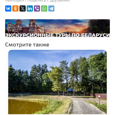
Театры
Ночные клубы
Боулинг
Бильярд
Казино
Смотрите также
Торговые центры,
универмаги
Фирменные магазины,
бутики
Прокат авто
Пассажирские
перевозки
Прокат спортивного и
туристического
снаряжения
Fast-food