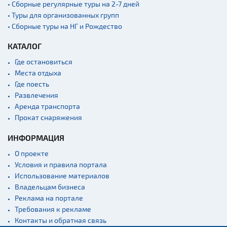
Садово-парковая
• Сборные регулярные туры на 2-7 дней
архитектура
• Туры для организованных групп
• Сборные туры на НГ и Рождество
Памятники
Памятники известным
КАТАЛОГ
людям
Где остановиться
Кладбище
Места отдыха
Монастыри
Где поесть
Развлечения
Костелы
Аренда транспорта
Культурные центры
Прокат снаряжения
Театры
ИНФОРМАЦИЯ
Национальные парки и
заказники
О проекте
Условия и правила портала
Концертные залы
Использование материалов
Спортивные
Владельцам бизнеса
сооружения
Реклама на портале
Веломаршруты
Требования к рекламе
Контакты и обратная связь
Аэропорты